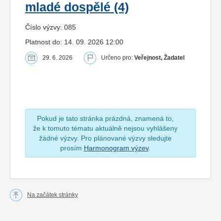
mladé dospělé (4)
Číslo výzvy: 085
Platnost do: 14. 09. 2026 12:00
29. 6. 2026
Určeno pro:
Veřejnost, Žadatel
Pokud je tato stránka prázdná, znamená to,
že k tomuto tématu aktuálně nejsou vyhlášeny
žádné výzvy. Pro plánované výzvy sledujte
prosím
Harmonogram výzev
.
Na začátek stránky