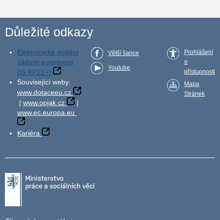
Důležité odkazy
Elektronické podání
Prohlášení
Větší šance
žádosti o podporu
o
Youtube
(IS KP21+)
přístupnosti
Související weby:
Mapa
www.dotaceeu.cz
Stránek
|
www.opjak.cz
|
www.ec.europa.eu
Kariéra