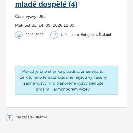
mladé dospělé (4)
Číslo výzvy: 085
Platnost do: 14. 09. 2026 12:00
29. 6. 2026
Určeno pro:
Veřejnost, Žadatel
Pokud je tato stránka prázdná, znamená to,
že k tomuto tématu aktuálně nejsou vyhlášeny
žádné výzvy. Pro plánované výzvy sledujte
prosím
Harmonogram výzev
.
Na začátek stránky