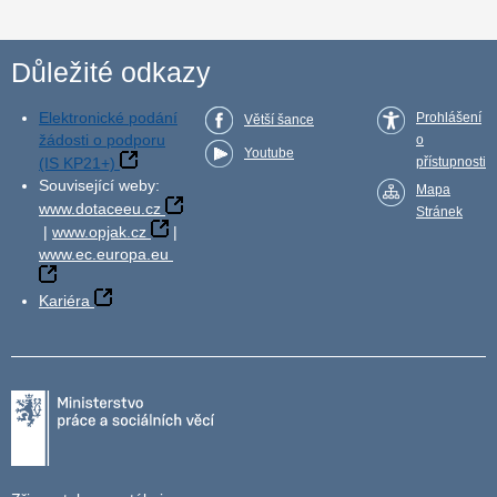
Důležité odkazy
Elektronické podání
Prohlášení
Větší šance
žádosti o podporu
o
Youtube
(IS KP21+)
přístupnosti
Související weby:
Mapa
www.dotaceeu.cz
Stránek
|
www.opjak.cz
|
www.ec.europa.eu
Kariéra