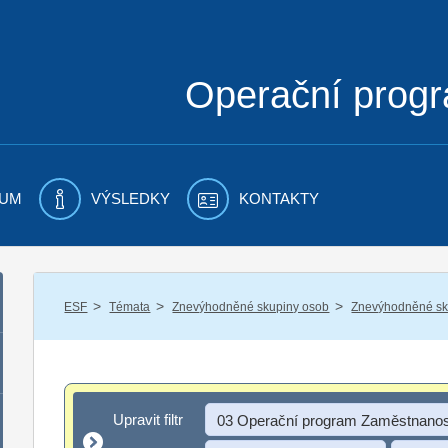
Operační prog
UM
VÝSLEDKY
KONTAKTY
/
/
/
ESF
Témata
Znevýhodněné skupiny osob
Znevýhodněné sku
Upravit filtr
Upravit filtr
03 Operační program Zaměstnanos