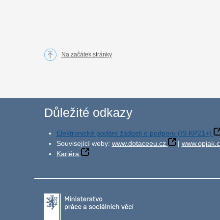
Na začátek stránky
Důležité odkazy
Elektronické podání žádosti o podporu (IS KP21+)
Související weby:
www.dotaceeu.cz
|
www.opjak.c
Kariéra