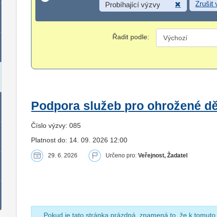
Zrušit
Probíhající výzvy
Řadit podle:
Podpora služeb pro ohrožené dět
Číslo výzvy: 085
Platnost do: 14. 09. 2026 12:00
29. 6. 2026
Určeno pro:
Veřejnost, Žadatel
Pokud je tato stránka prázdná, znamená to, že k tomuto