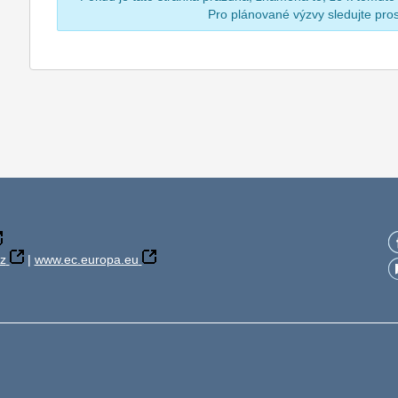
Pro plánované výzvy sledujte pr
z
|
www.ec.europa.eu