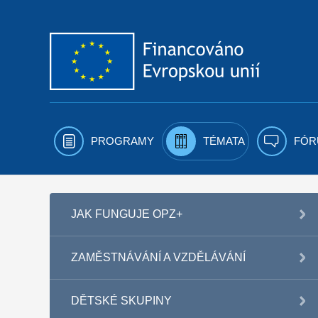
Přejít k obsahu
PROGRAMY
TÉMATA
FÓR
JAK FUNGUJE OPZ+
ZAMĚSTNÁVÁNÍ A VZDĚLÁVÁNÍ
DĚTSKÉ SKUPINY