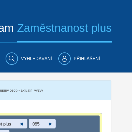
ram
Zaměstnanost plus
VYHLEDÁVÁNÍ
PŘIHLÁŠENÍ
piny osob - aktuální výzvy
t plus
085