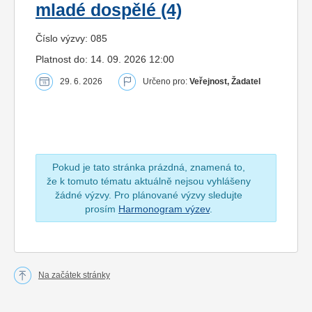
mladé dospělé (4)
Číslo výzvy: 085
Platnost do: 14. 09. 2026 12:00
29. 6. 2026
Určeno pro:
Veřejnost, Žadatel
Pokud je tato stránka prázdná, znamená to,
že k tomuto tématu aktuálně nejsou vyhlášeny
žádné výzvy. Pro plánované výzvy sledujte
prosím
Harmonogram výzev
.
Na začátek stránky