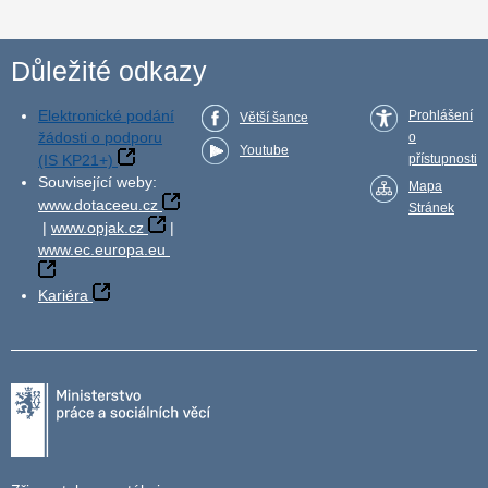
Důležité odkazy
Elektronické podání
Prohlášení
Větší šance
žádosti o podporu
o
Youtube
(IS KP21+)
přístupnosti
Související weby:
Mapa
www.dotaceeu.cz
Stránek
|
www.opjak.cz
|
www.ec.europa.eu
Kariéra