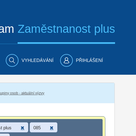
ram
Zaměstnanost plus
VYHLEDÁVÁNÍ
PŘIHLÁŠENÍ
piny osob - aktuální výzvy
t plus
085