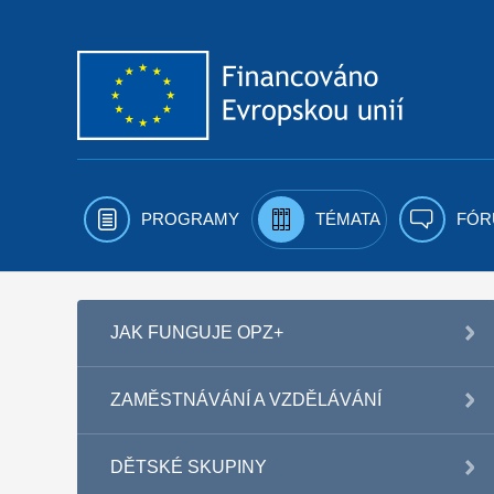
Přejít k obsahu
PROGRAMY
TÉMATA
FÓR
JAK FUNGUJE OPZ+
ZAMĚSTNÁVÁNÍ A VZDĚLÁVÁNÍ
DĚTSKÉ SKUPINY