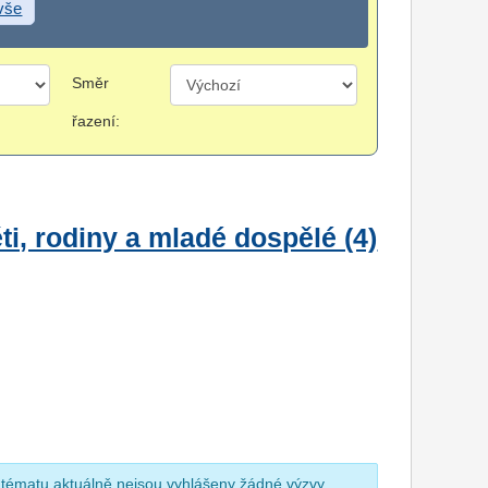
 vše
Směr
řazení:
i, rodiny a mladé dospělé (4)
 tématu aktuálně nejsou vyhlášeny žádné výzvy.