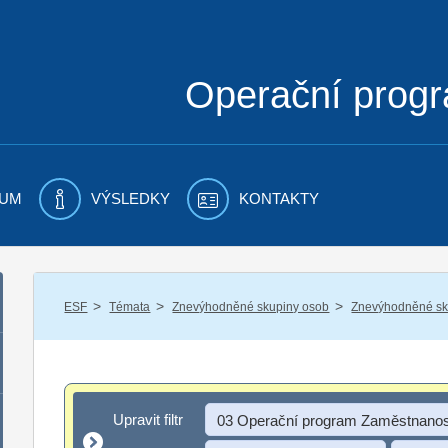
Operační prog
UM
VÝSLEDKY
KONTAKTY
/
/
/
ESF
Témata
Znevýhodněné skupiny osob
Znevýhodněné sku
Upravit filtr
Upravit filtr
03 Operační program Zaměstnanos