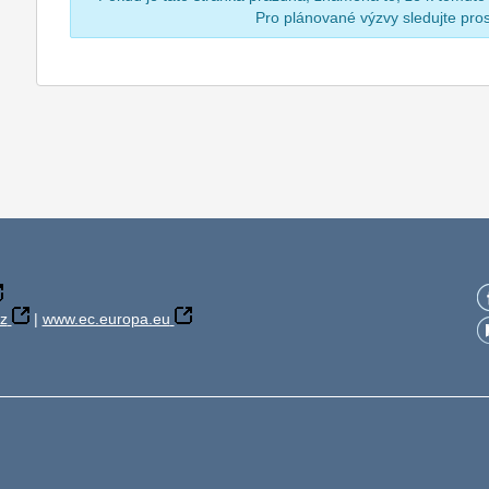
Pro plánované výzvy sledujte pr
z
|
www.ec.europa.eu