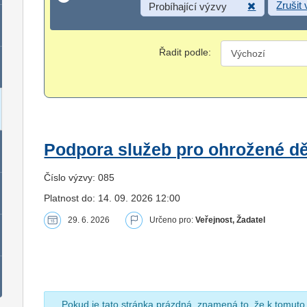
Zrušit
Probíhající výzvy
Řadit podle:
Podpora služeb pro ohrožené dět
Číslo výzvy: 085
Platnost do: 14. 09. 2026 12:00
29. 6. 2026
Určeno pro:
Veřejnost, Žadatel
Pokud je tato stránka prázdná, znamená to, že k tomuto