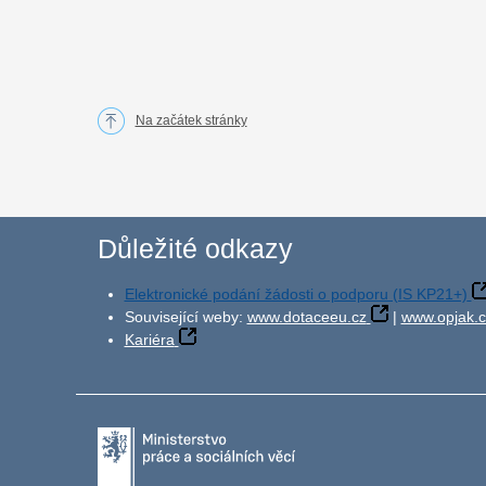
Na začátek stránky
Důležité odkazy
Elektronické podání žádosti o podporu (IS KP21+)
Související weby:
www.dotaceeu.cz
|
www.opjak.c
Kariéra