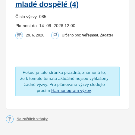
mladé dospělé (4)
Číslo výzvy: 085
Platnost do: 14. 09. 2026 12:00
29. 6. 2026
Určeno pro:
Veřejnost, Žadatel
Pokud je tato stránka prázdná, znamená to,
že k tomuto tématu aktuálně nejsou vyhlášeny
žádné výzvy. Pro plánované výzvy sledujte
prosím
Harmonogram výzev
.
Na začátek stránky