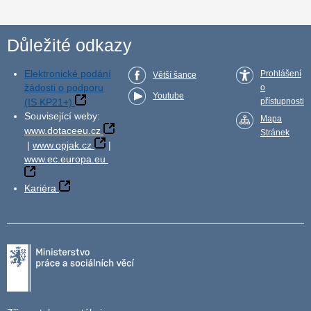
Důležité odkazy
Elektronické podání
Prohlášení
Větší šance
žádosti o podporu
o
Youtube
(IS KP21+)
přístupnosti
Související weby:
Mapa
www.dotaceeu.cz
Stránek
|
www.opjak.cz
|
www.ec.europa.eu
Kariéra