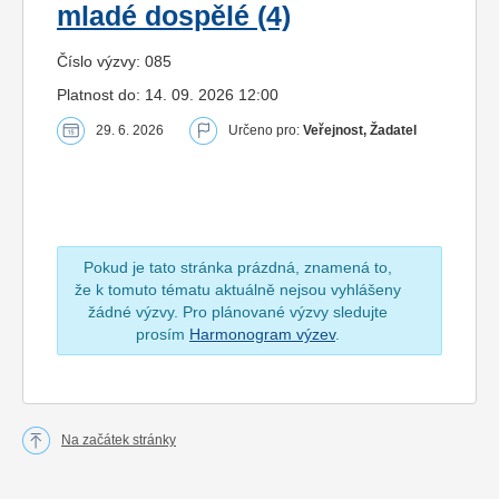
mladé dospělé (4)
Číslo výzvy: 085
Platnost do: 14. 09. 2026 12:00
29. 6. 2026
Určeno pro:
Veřejnost, Žadatel
Pokud je tato stránka prázdná, znamená to,
že k tomuto tématu aktuálně nejsou vyhlášeny
žádné výzvy. Pro plánované výzvy sledujte
prosím
Harmonogram výzev
.
Na začátek stránky