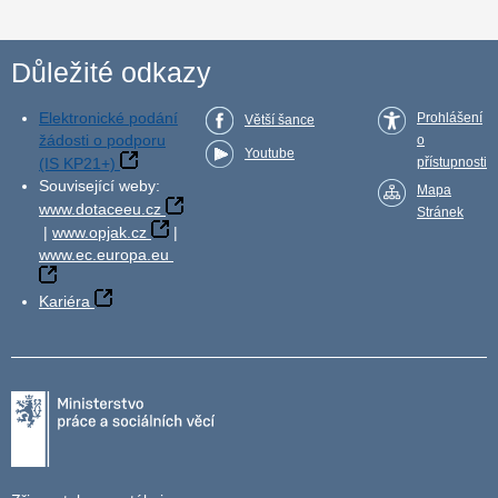
Důležité odkazy
Elektronické podání
Prohlášení
Větší šance
žádosti o podporu
o
Youtube
(IS KP21+)
přístupnosti
Související weby:
Mapa
www.dotaceeu.cz
Stránek
|
www.opjak.cz
|
www.ec.europa.eu
Kariéra