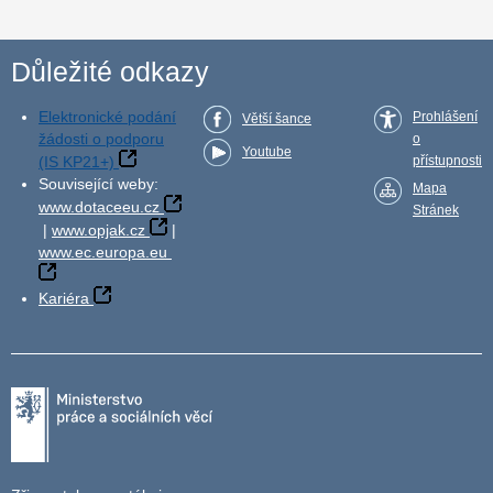
Důležité odkazy
Elektronické podání
Prohlášení
Větší šance
žádosti o podporu
o
Youtube
(IS KP21+)
přístupnosti
Související weby:
Mapa
www.dotaceeu.cz
Stránek
|
www.opjak.cz
|
www.ec.europa.eu
Kariéra