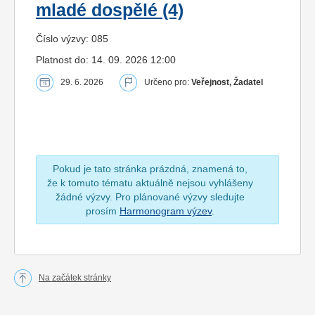
mladé dospělé (4)
Číslo výzvy: 085
Platnost do: 14. 09. 2026 12:00
29. 6. 2026
Určeno pro:
Veřejnost, Žadatel
Pokud je tato stránka prázdná, znamená to,
že k tomuto tématu aktuálně nejsou vyhlášeny
žádné výzvy. Pro plánované výzvy sledujte
prosím
Harmonogram výzev
.
Na začátek stránky