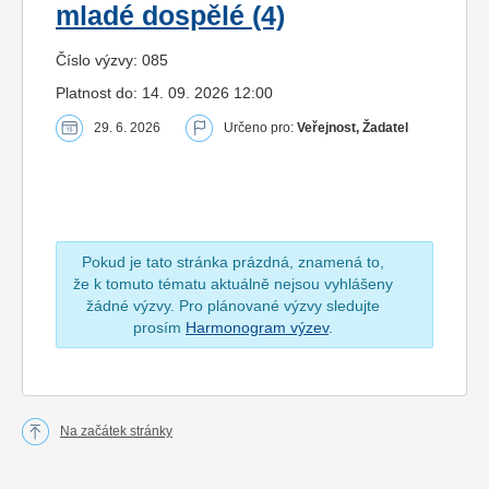
mladé dospělé (4)
Číslo výzvy: 085
Platnost do: 14. 09. 2026 12:00
29. 6. 2026
Určeno pro:
Veřejnost, Žadatel
Pokud je tato stránka prázdná, znamená to,
že k tomuto tématu aktuálně nejsou vyhlášeny
žádné výzvy. Pro plánované výzvy sledujte
prosím
Harmonogram výzev
.
Na začátek stránky