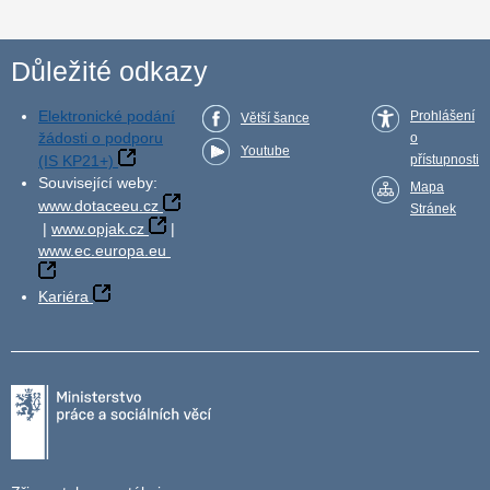
Důležité odkazy
Elektronické podání
Prohlášení
Větší šance
žádosti o podporu
o
Youtube
(IS KP21+)
přístupnosti
Související weby:
Mapa
www.dotaceeu.cz
Stránek
|
www.opjak.cz
|
www.ec.europa.eu
Kariéra