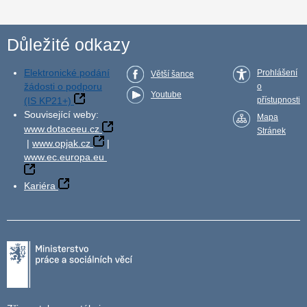
Důležité odkazy
Elektronické podání
Prohlášení
Větší šance
žádosti o podporu
o
Youtube
(IS KP21+)
přístupnosti
Související weby:
Mapa
www.dotaceeu.cz
Stránek
|
www.opjak.cz
|
www.ec.europa.eu
Kariéra