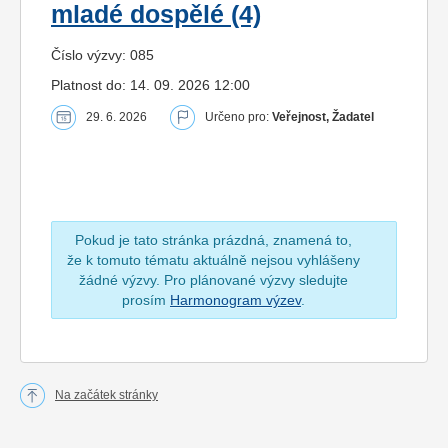
mladé dospělé (4)
Číslo výzvy: 085
Platnost do: 14. 09. 2026 12:00
29. 6. 2026
Určeno pro:
Veřejnost, Žadatel
Pokud je tato stránka prázdná, znamená to,
že k tomuto tématu aktuálně nejsou vyhlášeny
žádné výzvy. Pro plánované výzvy sledujte
prosím
Harmonogram výzev
.
Na začátek stránky