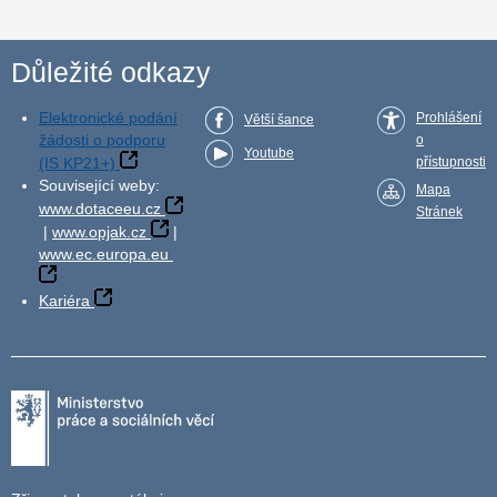
Důležité odkazy
Elektronické podání
Prohlášení
Větší šance
žádosti o podporu
o
Youtube
(IS KP21+)
přístupnosti
Související weby:
Mapa
www.dotaceeu.cz
Stránek
|
www.opjak.cz
|
www.ec.europa.eu
Kariéra