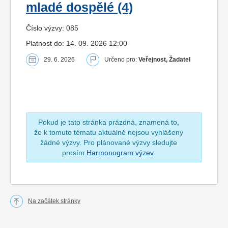
mladé dospělé (4)
Číslo výzvy: 085
Platnost do: 14. 09. 2026 12:00
29. 6. 2026
Určeno pro:
Veřejnost, Žadatel
Pokud je tato stránka prázdná, znamená to,
že k tomuto tématu aktuálně nejsou vyhlášeny
žádné výzvy. Pro plánované výzvy sledujte
prosím
Harmonogram výzev
.
Na začátek stránky