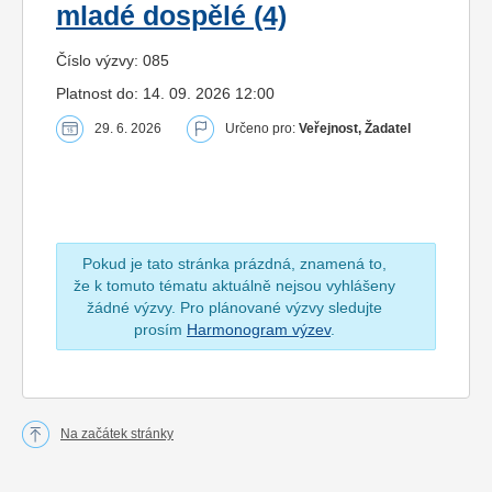
mladé dospělé (4)
Číslo výzvy: 085
Platnost do: 14. 09. 2026 12:00
29. 6. 2026
Určeno pro:
Veřejnost, Žadatel
Pokud je tato stránka prázdná, znamená to,
že k tomuto tématu aktuálně nejsou vyhlášeny
žádné výzvy. Pro plánované výzvy sledujte
prosím
Harmonogram výzev
.
Na začátek stránky