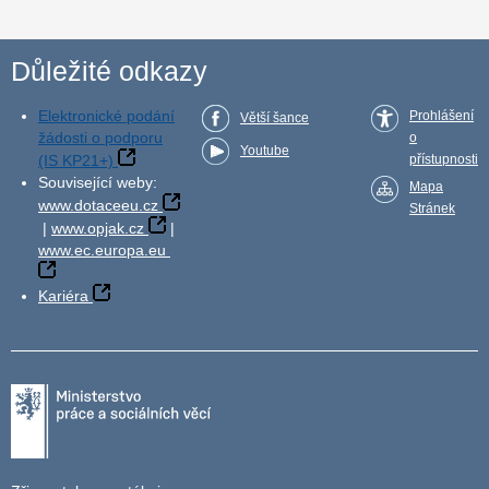
Důležité odkazy
Elektronické podání
Prohlášení
Větší šance
žádosti o podporu
o
Youtube
(IS KP21+)
přístupnosti
Související weby:
Mapa
www.dotaceeu.cz
Stránek
|
www.opjak.cz
|
www.ec.europa.eu
Kariéra