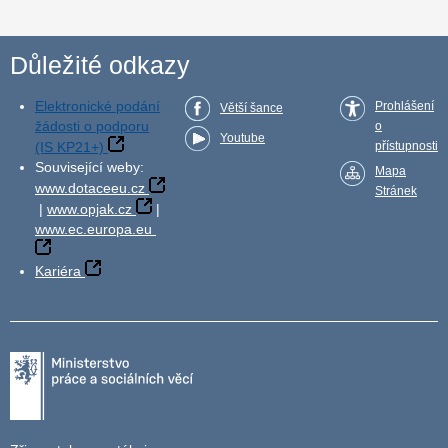
Důležité odkazy
Elektronické podání
Prohlášení
Větší šance
žádosti o podporu
o
Youtube
(IS KP21+)
přístupnosti
Související weby:
Mapa
www.dotaceeu.cz
Stránek
|
www.opjak.cz
|
www.ec.europa.eu
Kariéra