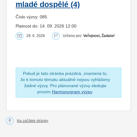
mladé dospělé (4)
Číslo výzvy: 085
Platnost do: 14. 09. 2026 12:00
29. 6. 2026
Určeno pro:
Veřejnost, Žadatel
Pokud je tato stránka prázdná, znamená to,
že k tomuto tématu aktuálně nejsou vyhlášeny
žádné výzvy. Pro plánované výzvy sledujte
prosím
Harmonogram výzev
.
Na začátek stránky