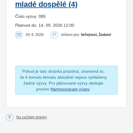
mladé dospělé (4)
Číslo výzvy: 085
Platnost do: 14. 09. 2026 12:00
29. 6. 2026
Určeno pro:
Veřejnost, Žadatel
Pokud je tato stránka prázdná, znamená to,
že k tomuto tématu aktuálně nejsou vyhlášeny
žádné výzvy. Pro plánované výzvy sledujte
prosím
Harmonogram výzev
.
Na začátek stránky