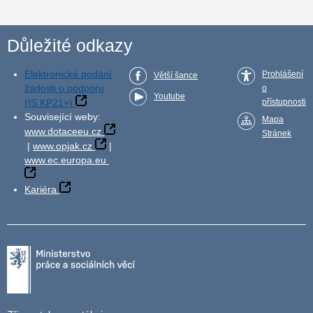
Důležité odkazy
Elektronické podání
Prohlášení
Větší šance
žádosti o podporu
o
Youtube
(IS KP21+)
přístupnosti
Související weby:
Mapa
www.dotaceeu.cz
Stránek
|
www.opjak.cz
|
www.ec.europa.eu
Kariéra