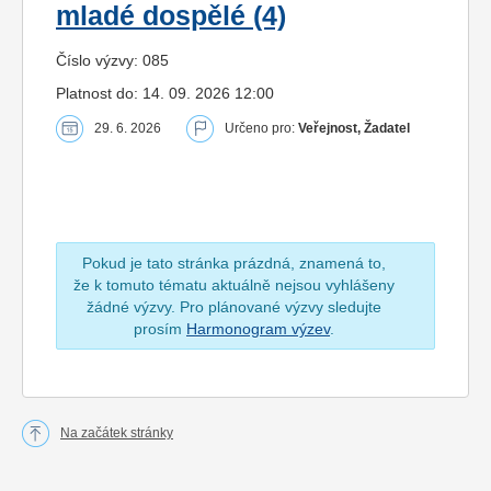
mladé dospělé (4)
Číslo výzvy: 085
Platnost do: 14. 09. 2026 12:00
29. 6. 2026
Určeno pro:
Veřejnost, Žadatel
Pokud je tato stránka prázdná, znamená to,
že k tomuto tématu aktuálně nejsou vyhlášeny
žádné výzvy. Pro plánované výzvy sledujte
prosím
Harmonogram výzev
.
Na začátek stránky