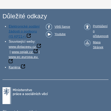
Důležité odkazy
Elektronické podání
Prohlášení
Větší šance
žádosti o podporu
o
Youtube
(IS KP21+)
přístupnosti
Související weby:
Mapa
www.dotaceeu.cz
Stránek
|
www.opjak.cz
|
www.ec.europa.eu
Kariéra