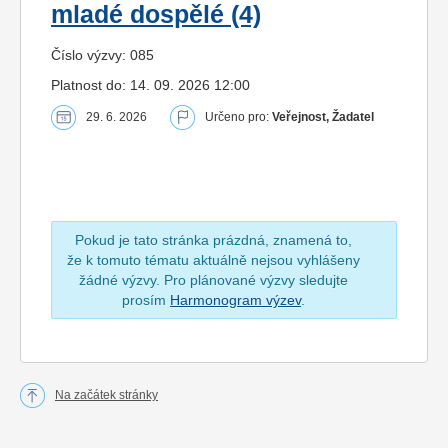
mladé dospělé (4)
Číslo výzvy: 085
Platnost do: 14. 09. 2026 12:00
29. 6. 2026
Určeno pro:
Veřejnost, Žadatel
Pokud je tato stránka prázdná, znamená to,
že k tomuto tématu aktuálně nejsou vyhlášeny
žádné výzvy. Pro plánované výzvy sledujte
prosím
Harmonogram výzev
.
Na začátek stránky