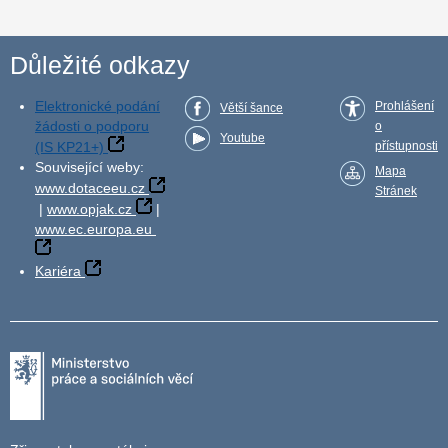
Důležité odkazy
Elektronické podání
Prohlášení
Větší šance
žádosti o podporu
o
Youtube
(IS KP21+)
přístupnosti
Související weby:
Mapa
www.dotaceeu.cz
Stránek
|
www.opjak.cz
|
www.ec.europa.eu
Kariéra