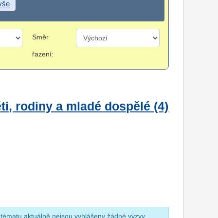
 vše
Směr
řazení:
i, rodiny a mladé dospělé (4)
 tématu aktuálně nejsou vyhlášeny žádné výzvy.