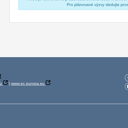
Pro plánované výzvy sledujte pr
z
|
www.ec.europa.eu