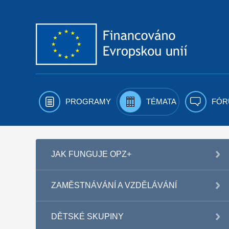
Přejít k obsahu
PROGRAMY
TÉMATA
FÓR
JAK FUNGUJE OPZ+
ZAMĚSTNÁVÁNÍ A VZDĚLÁVÁNÍ
DĚTSKÉ SKUPINY