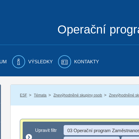
Operační prog
UM
VÝSLEDKY
KONTAKTY
/
/
/
ESF
Témata
Znevýhodněné skupiny osob
Znevýhodněné sku
Upravit filtr
Upravit filtr
03 Operační program Zaměstnanos