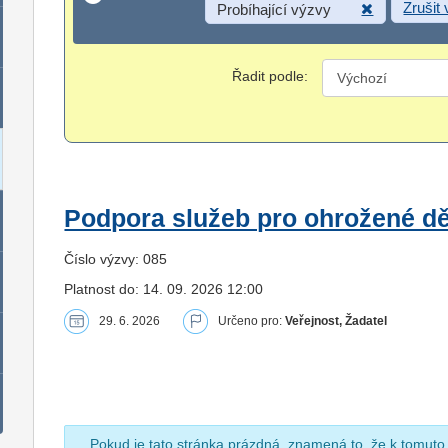
Zrušit
Probíhající výzvy
Řadit podle:
Podpora služeb pro ohrožené dět
Číslo výzvy: 085
Platnost do: 14. 09. 2026 12:00
29. 6. 2026
Určeno pro:
Veřejnost, Žadatel
Pokud je tato stránka prázdná, znamená to, že k tomuto