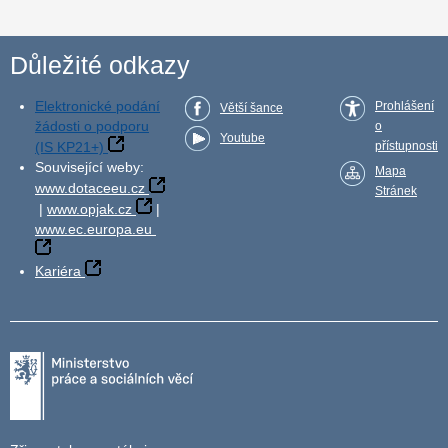
Důležité odkazy
Elektronické podání
Prohlášení
Větší šance
žádosti o podporu
o
Youtube
(IS KP21+)
přístupnosti
Související weby:
Mapa
www.dotaceeu.cz
Stránek
|
www.opjak.cz
|
www.ec.europa.eu
Kariéra