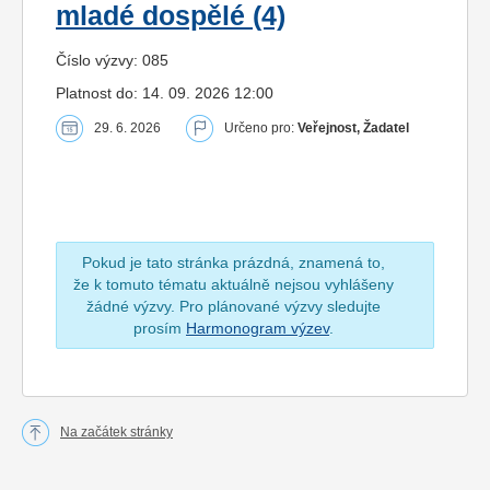
mladé dospělé (4)
Číslo výzvy: 085
Platnost do: 14. 09. 2026 12:00
29. 6. 2026
Určeno pro:
Veřejnost, Žadatel
Pokud je tato stránka prázdná, znamená to,
že k tomuto tématu aktuálně nejsou vyhlášeny
žádné výzvy. Pro plánované výzvy sledujte
prosím
Harmonogram výzev
.
Na začátek stránky