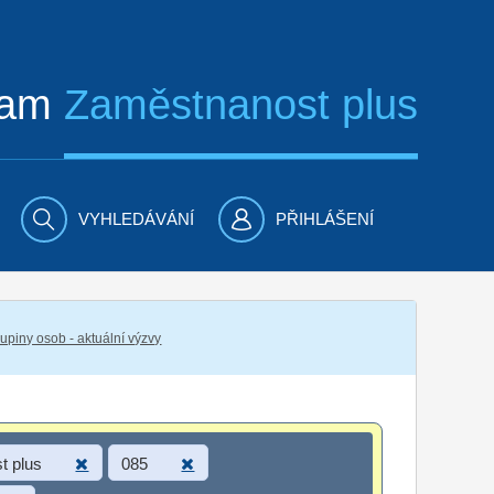
ram
Zaměstnanost plus
VYHLEDÁVÁNÍ
PŘIHLÁŠENÍ
piny osob - aktuální výzvy
t plus
085