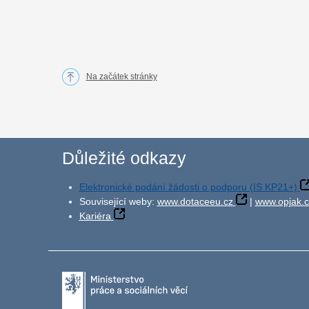
Na začátek stránky
Důležité odkazy
Elektronické podání žádosti o podporu (IS KP21+)
Související weby:
www.dotaceeu.cz
|
www.opjak.c
Kariéra