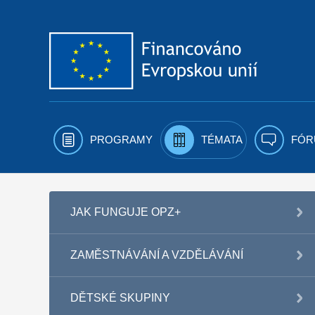
Přejít k obsahu
PROGRAMY
TÉMATA
FÓR
JAK FUNGUJE OPZ+
ZAMĚSTNÁVÁNÍ A VZDĚLÁVÁNÍ
DĚTSKÉ SKUPINY