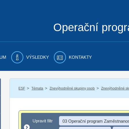
Operační prog
UM
VÝSLEDKY
KONTAKTY
/
/
/
ESF
Témata
Znevýhodněné skupiny osob
Znevýhodněné sku
Upravit filtr
Upravit filtr
03 Operační program Zaměstnanos