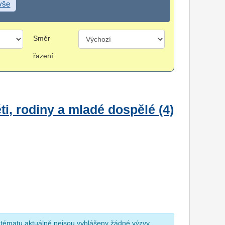
 vše
Směr
řazení:
i, rodiny a mladé dospělé (4)
 tématu aktuálně nejsou vyhlášeny žádné výzvy.