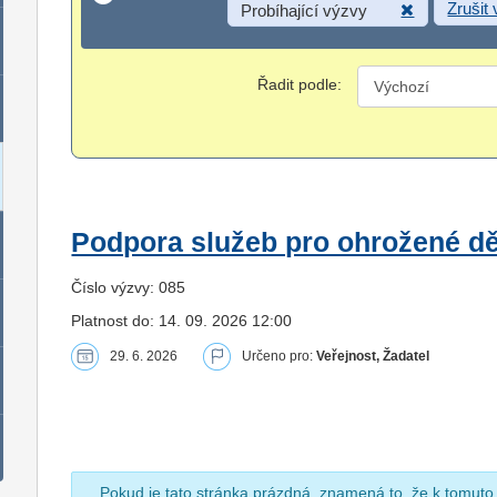
Zrušit
Probíhající výzvy
Řadit podle:
Podpora služeb pro ohrožené dět
Číslo výzvy: 085
Platnost do: 14. 09. 2026 12:00
29. 6. 2026
Určeno pro:
Veřejnost, Žadatel
Pokud je tato stránka prázdná, znamená to, že k tomuto