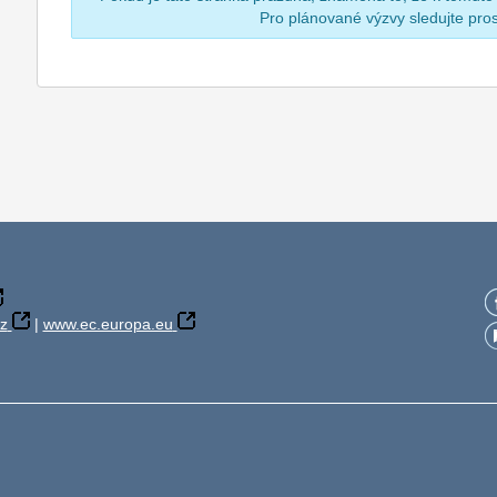
Pro plánované výzvy sledujte pr
z
|
www.ec.europa.eu