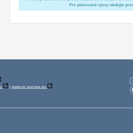
Pro plánované výzvy sledujte pr
z
|
www.ec.europa.eu