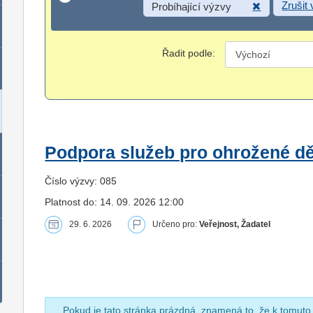
Zrušit
Probíhající výzvy
Řadit podle:
Podpora služeb pro ohrožené dět
Číslo výzvy: 085
Platnost do: 14. 09. 2026 12:00
29. 6. 2026
Určeno pro:
Veřejnost, Žadatel
Pokud je tato stránka prázdná, znamená to, že k tomuto