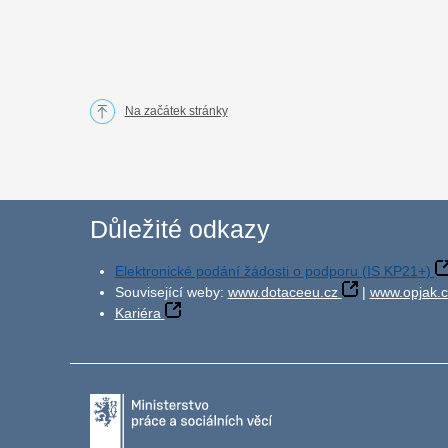
Na začátek stránky
Důležité odkazy
Elektronické podání žádosti o podporu (IS KP21+)
Související weby:
www.dotaceeu.cz
|
www.opjak.c
Kariéra