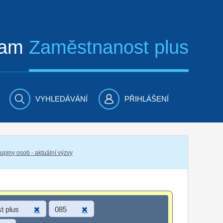
ram
Zaměstnanost plus
VYHLEDÁVÁNÍ
PŘIHLÁŠENÍ
piny osob - aktuální výzvy
t plus
085