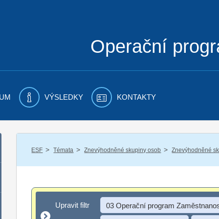
Operační prog
UM
VÝSLEDKY
KONTAKTY
/
/
/
ESF
Témata
Znevýhodněné skupiny osob
Znevýhodněné sku
Upravit filtr
Upravit filtr
03 Operační program Zaměstnanos