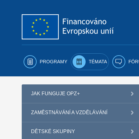
Přejít k obsahu
PROGRAMY
TÉMATA
FÓR
JAK FUNGUJE OPZ+
ZAMĚSTNÁVÁNÍ A VZDĚLÁVÁNÍ
DĚTSKÉ SKUPINY