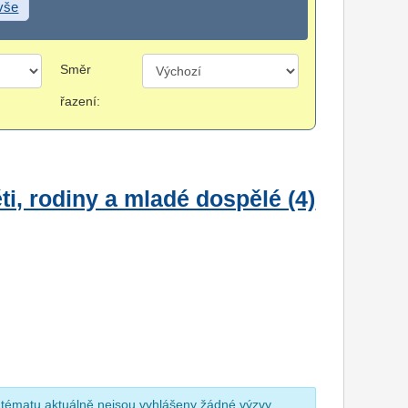
 vše
Směr
řazení:
i, rodiny a mladé dospělé (4)
 tématu aktuálně nejsou vyhlášeny žádné výzvy.