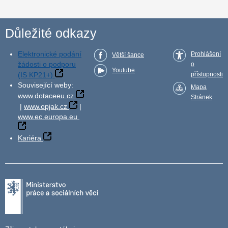
Důležité odkazy
Elektronické podání
Prohlášení
Větší šance
žádosti o podporu
o
Youtube
(IS KP21+)
přístupnosti
Související weby:
Mapa
www.dotaceeu.cz
Stránek
|
www.opjak.cz
|
www.ec.europa.eu
Kariéra