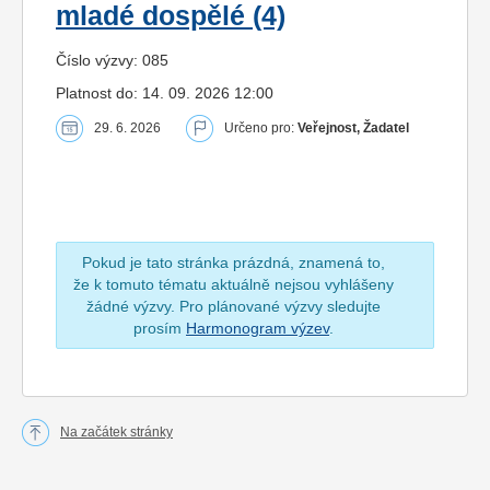
mladé dospělé (4)
Číslo výzvy: 085
Platnost do: 14. 09. 2026 12:00
29. 6. 2026
Určeno pro:
Veřejnost, Žadatel
Pokud je tato stránka prázdná, znamená to,
že k tomuto tématu aktuálně nejsou vyhlášeny
žádné výzvy. Pro plánované výzvy sledujte
prosím
Harmonogram výzev
.
Na začátek stránky