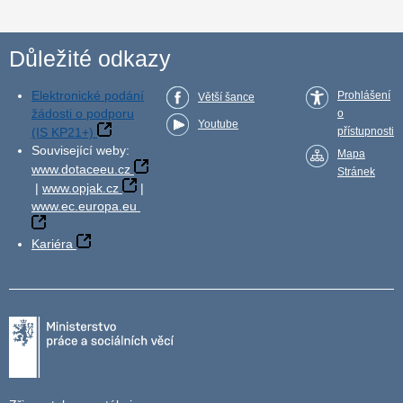
Důležité odkazy
Elektronické podání
Prohlášení
Větší šance
žádosti o podporu
o
Youtube
(IS KP21+)
přístupnosti
Související weby:
Mapa
www.dotaceeu.cz
Stránek
|
www.opjak.cz
|
www.ec.europa.eu
Kariéra