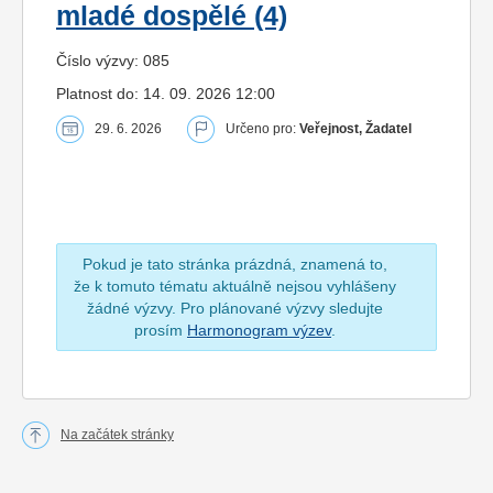
mladé dospělé (4)
Číslo výzvy: 085
Platnost do: 14. 09. 2026 12:00
29. 6. 2026
Určeno pro:
Veřejnost, Žadatel
Pokud je tato stránka prázdná, znamená to,
že k tomuto tématu aktuálně nejsou vyhlášeny
žádné výzvy. Pro plánované výzvy sledujte
prosím
Harmonogram výzev
.
Na začátek stránky