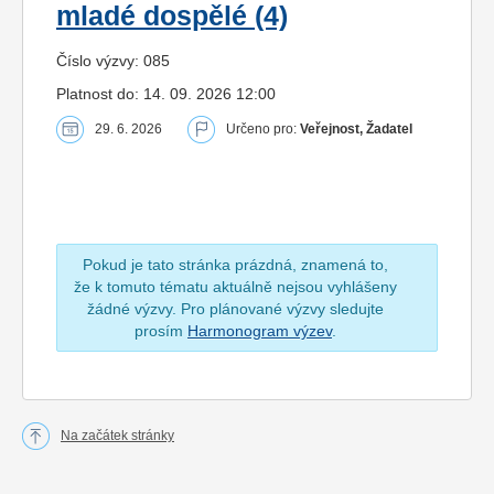
mladé dospělé (4)
Číslo výzvy: 085
Platnost do: 14. 09. 2026 12:00
29. 6. 2026
Určeno pro:
Veřejnost, Žadatel
Pokud je tato stránka prázdná, znamená to,
že k tomuto tématu aktuálně nejsou vyhlášeny
žádné výzvy. Pro plánované výzvy sledujte
prosím
Harmonogram výzev
.
Na začátek stránky