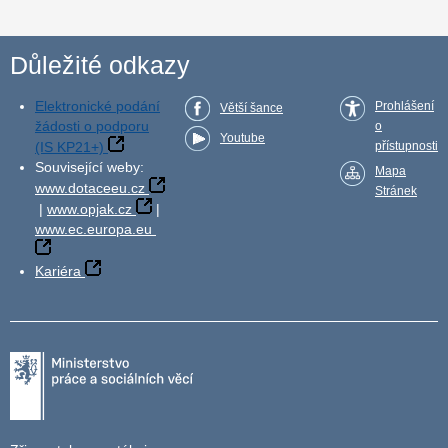
Důležité odkazy
Elektronické podání
Prohlášení
Větší šance
žádosti o podporu
o
Youtube
(IS KP21+)
přístupnosti
Související weby:
Mapa
www.dotaceeu.cz
Stránek
|
www.opjak.cz
|
www.ec.europa.eu
Kariéra