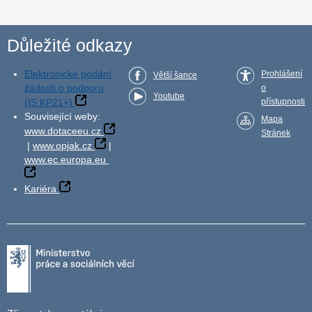
Důležité odkazy
Elektronické podání
Prohlášení
Větší šance
žádosti o podporu
o
Youtube
(IS KP21+)
přístupnosti
Související weby:
Mapa
www.dotaceeu.cz
Stránek
|
www.opjak.cz
|
www.ec.europa.eu
Kariéra