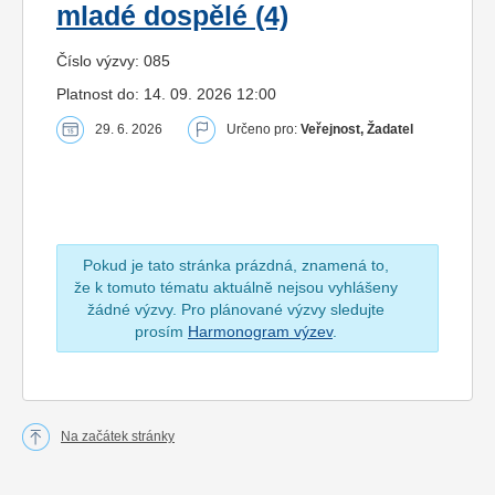
mladé dospělé (4)
Číslo výzvy: 085
Platnost do: 14. 09. 2026 12:00
29. 6. 2026
Určeno pro:
Veřejnost, Žadatel
Pokud je tato stránka prázdná, znamená to,
že k tomuto tématu aktuálně nejsou vyhlášeny
žádné výzvy. Pro plánované výzvy sledujte
prosím
Harmonogram výzev
.
Na začátek stránky