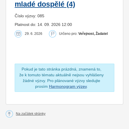
mladé dospělé (4)
Číslo výzvy: 085
Platnost do: 14. 09. 2026 12:00
29. 6. 2026
Určeno pro:
Veřejnost, Žadatel
Pokud je tato stránka prázdná, znamená to,
že k tomuto tématu aktuálně nejsou vyhlášeny
žádné výzvy. Pro plánované výzvy sledujte
prosím
Harmonogram výzev
.
Na začátek stránky