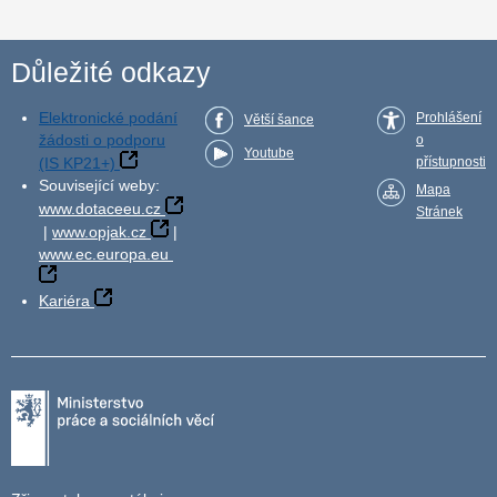
Důležité odkazy
Elektronické podání
Prohlášení
Větší šance
žádosti o podporu
o
Youtube
(IS KP21+)
přístupnosti
Související weby:
Mapa
www.dotaceeu.cz
Stránek
|
www.opjak.cz
|
www.ec.europa.eu
Kariéra