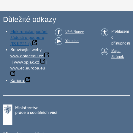
Důležité odkazy
Elektronické podání
Prohlášení
Větší šance
žádosti o podporu
o
Youtube
(IS KP21+)
přístupnosti
Související weby:
Mapa
www.dotaceeu.cz
Stránek
|
www.opjak.cz
|
www.ec.europa.eu
Kariéra