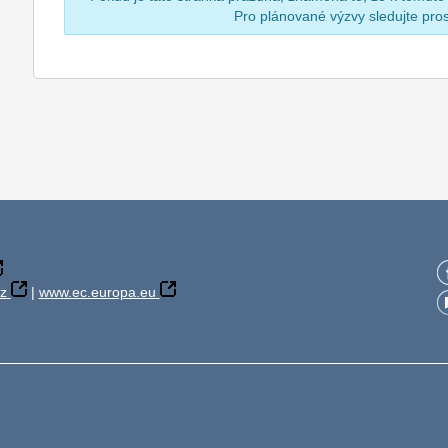
Pro plánované výzvy sledujte pr
z
|
www.ec.europa.eu