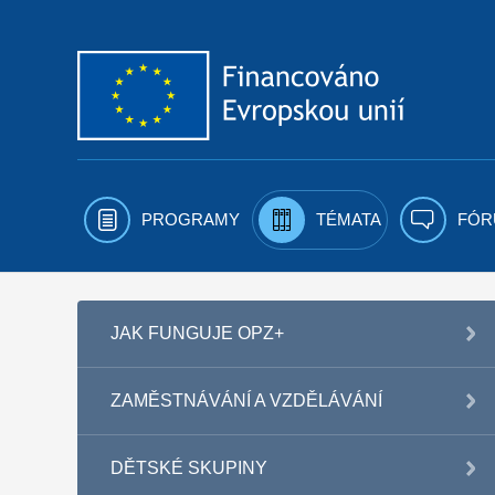
Přejít k obsahu
PROGRAMY
TÉMATA
FÓR
JAK FUNGUJE OPZ+
ZAMĚSTNÁVÁNÍ A VZDĚLÁVÁNÍ
DĚTSKÉ SKUPINY