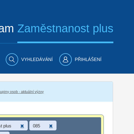
ram
Zaměstnanost plus
VYHLEDÁVÁNÍ
PŘIHLÁŠENÍ
piny osob - aktuální výzvy
t plus
085