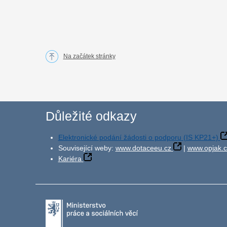
Na začátek stránky
Důležité odkazy
Elektronické podání žádosti o podporu (IS KP21+)
Související weby:
www.dotaceeu.cz
|
www.opjak.c
Kariéra