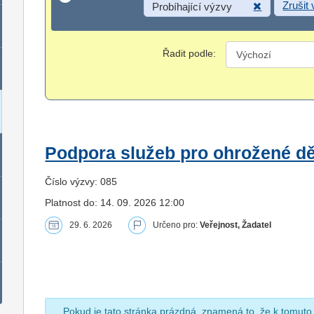
Zrušit
Probíhající výzvy
Řadit podle:
Podpora služeb pro ohrožené dět
Číslo výzvy: 085
Platnost do: 14. 09. 2026 12:00
29. 6. 2026
Určeno pro:
Veřejnost, Žadatel
Pokud je tato stránka prázdná, znamená to, že k tomuto