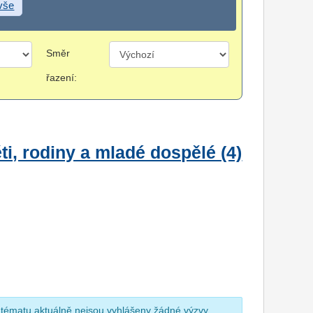
 vše
Směr
řazení:
i, rodiny a mladé dospělé (4)
 tématu aktuálně nejsou vyhlášeny žádné výzvy.