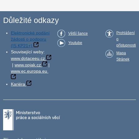
Důležité odkazy
Elektronické podání
Prohlášení
Větší šance
žádosti o podporu
o
Youtube
(IS KP21+)
přístupnosti
Související weby:
Mapa
www.dotaceeu.cz
Stránek
|
www.opjak.cz
|
www.ec.europa.eu
Kariéra