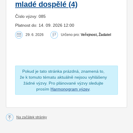
mladé dospělé (4)
Číslo výzvy: 085
Platnost do: 14. 09. 2026 12:00
29. 6. 2026
Určeno pro:
Veřejnost, Žadatel
Pokud je tato stránka prázdná, znamená to,
že k tomuto tématu aktuálně nejsou vyhlášeny
žádné výzvy. Pro plánované výzvy sledujte
prosím
Harmonogram výzev
.
Na začátek stránky