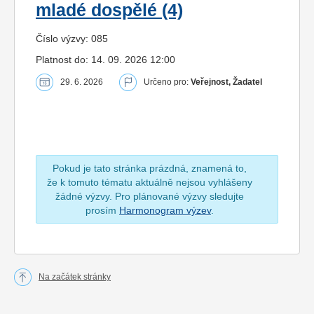
mladé dospělé (4)
Číslo výzvy: 085
Platnost do: 14. 09. 2026 12:00
29. 6. 2026
Určeno pro:
Veřejnost, Žadatel
Pokud je tato stránka prázdná, znamená to,
že k tomuto tématu aktuálně nejsou vyhlášeny
žádné výzvy. Pro plánované výzvy sledujte
prosím
Harmonogram výzev
.
Na začátek stránky