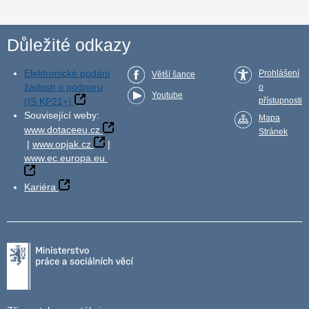
Důležité odkazy
Elektronické podání
Prohlášení
Větší šance
žádosti o podporu
o
Youtube
(IS KP21+)
přístupnosti
Související weby:
Mapa
www.dotaceeu.cz
Stránek
|
www.opjak.cz
|
www.ec.europa.eu
Kariéra