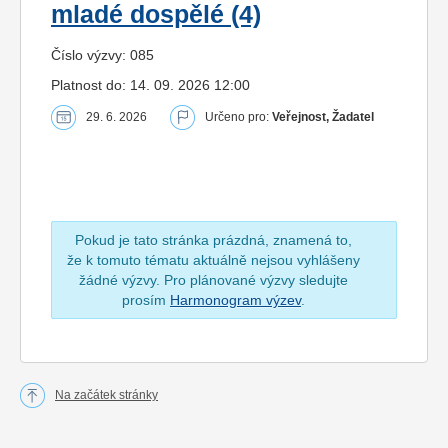
mladé dospělé (4)
Číslo výzvy: 085
Platnost do: 14. 09. 2026 12:00
29. 6. 2026
Určeno pro:
Veřejnost, Žadatel
Pokud je tato stránka prázdná, znamená to,
že k tomuto tématu aktuálně nejsou vyhlášeny
žádné výzvy. Pro plánované výzvy sledujte
prosím
Harmonogram výzev
.
Na začátek stránky