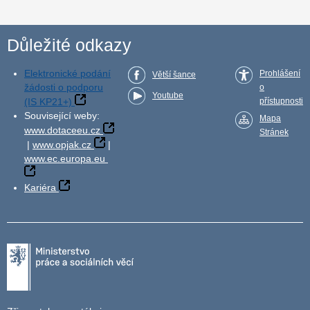
Důležité odkazy
Elektronické podání
Prohlášení
Větší šance
žádosti o podporu
o
Youtube
(IS KP21+)
přístupnosti
Související weby:
Mapa
www.dotaceeu.cz
Stránek
|
www.opjak.cz
|
www.ec.europa.eu
Kariéra