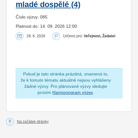
mladé dospělé (4)
Číslo výzvy: 085
Platnost do: 14. 09. 2026 12:00
29. 6. 2026
Určeno pro:
Veřejnost, Žadatel
Pokud je tato stránka prázdná, znamená to,
že k tomuto tématu aktuálně nejsou vyhlášeny
žádné výzvy. Pro plánované výzvy sledujte
prosím
Harmonogram výzev
.
Na začátek stránky