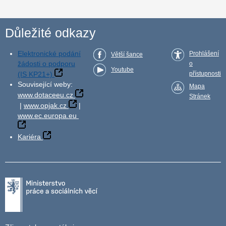
Důležité odkazy
Elektronické podání
Prohlášení
Větší šance
žádosti o podporu
o
Youtube
(IS KP21+)
přístupnosti
Související weby:
Mapa
www.dotaceeu.cz
Stránek
|
www.opjak.cz
|
www.ec.europa.eu
Kariéra