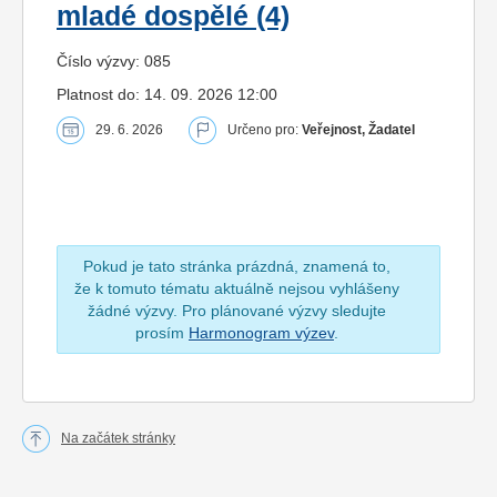
mladé dospělé (4)
Číslo výzvy: 085
Platnost do: 14. 09. 2026 12:00
29. 6. 2026
Určeno pro:
Veřejnost, Žadatel
Pokud je tato stránka prázdná, znamená to,
že k tomuto tématu aktuálně nejsou vyhlášeny
žádné výzvy. Pro plánované výzvy sledujte
prosím
Harmonogram výzev
.
Na začátek stránky