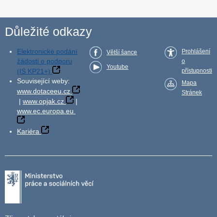
Důležité odkazy
Elektronické podání
Prohlášení
Větší šance
žádosti o podporu
o
Youtube
(IS KP21+)
přístupnosti
Související weby:
Mapa
www.dotaceeu.cz
Stránek
|
www.opjak.cz
|
www.ec.europa.eu
Kariéra