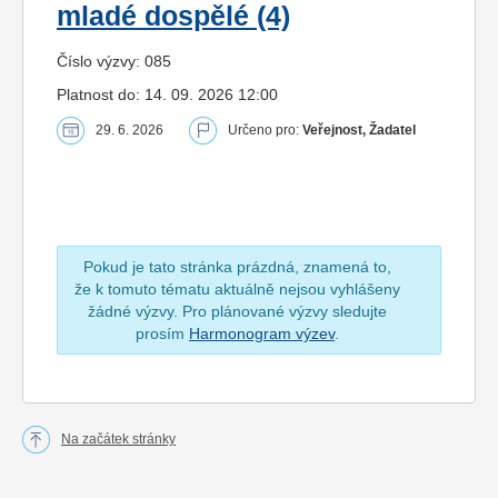
mladé dospělé (4)
Číslo výzvy: 085
Platnost do: 14. 09. 2026 12:00
29. 6. 2026
Určeno pro:
Veřejnost, Žadatel
Pokud je tato stránka prázdná, znamená to,
že k tomuto tématu aktuálně nejsou vyhlášeny
žádné výzvy. Pro plánované výzvy sledujte
prosím
Harmonogram výzev
.
Na začátek stránky