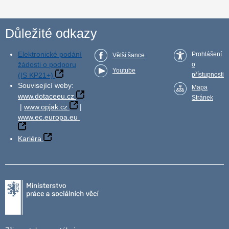
Důležité odkazy
Elektronické podání
Prohlášení
Větší šance
žádosti o podporu
o
Youtube
(IS KP21+)
přístupnosti
Související weby:
Mapa
www.dotaceeu.cz
Stránek
|
www.opjak.cz
|
www.ec.europa.eu
Kariéra