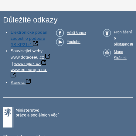
Důležité odkazy
Elektronické podání
Prohlášení
Větší šance
žádosti o podporu
o
Youtube
(IS KP21+)
přístupnosti
Související weby:
Mapa
www.dotaceeu.cz
Stránek
|
www.opjak.cz
|
www.ec.europa.eu
Kariéra