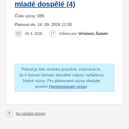
mladé dospělé (4)
Číslo výzvy: 085
Platnost do: 14. 09. 2026 12:00
29. 6. 2026
Určeno pro:
Veřejnost, Žadatel
Pokud je tato stránka prázdná, znamená to,
že k tomuto tématu aktuálně nejsou vyhlášeny
žádné výzvy. Pro plánované výzvy sledujte
prosím
Harmonogram výzev
.
Na začátek stránky