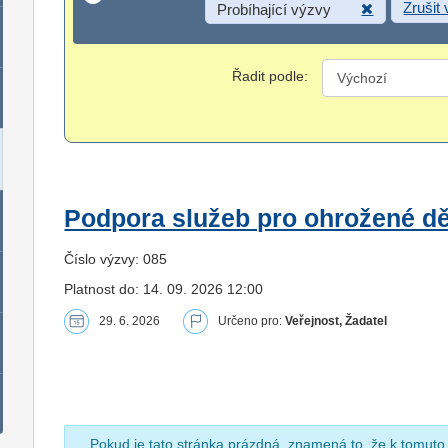
Zrušit
Probíhající výzvy
Řadit podle:
Podpora služeb pro ohrožené dět
Číslo výzvy: 085
Platnost do: 14. 09. 2026 12:00
29. 6. 2026
Určeno pro:
Veřejnost, Žadatel
Pokud je tato stránka prázdná, znamená to, že k tomuto