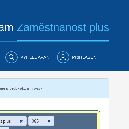
ram
Zaměstnanost plus
VYHLEDÁVÁNÍ
PŘIHLÁŠENÍ
piny osob - aktuální výzvy
t plus
085