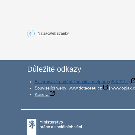
Na začátek stránky
Důležité odkazy
Elektronické podání žádosti o podporu (IS KP21+)
Související weby:
www.dotaceeu.cz
|
www.opjak.c
Kariéra