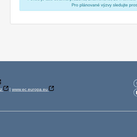
Pro plánované výzvy sledujte pr
z
|
www.ec.europa.eu