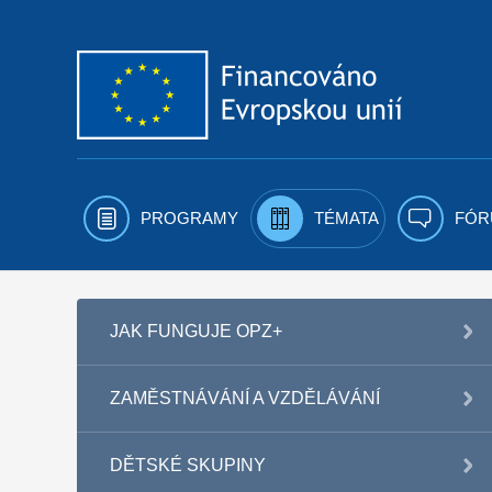
Přejít k obsahu
PROGRAMY
TÉMATA
FÓR
JAK FUNGUJE OPZ+
ZAMĚSTNÁVÁNÍ A VZDĚLÁVÁNÍ
DĚTSKÉ SKUPINY