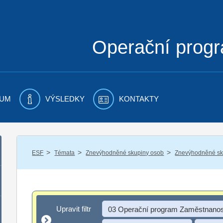
Operační prog
UM
VÝSLEDKY
KONTAKTY
/
/
/
ESF
Témata
Znevýhodněné skupiny osob
Znevýhodněné sku
Upravit filtr
Upravit filtr
03 Operační program Zaměstnanos