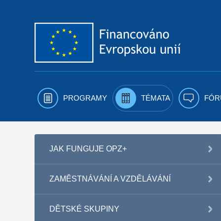
Přejít k obsahu
PROGRAMY
TÉMATA
FÓR
JAK FUNGUJE OPZ+
ZAMĚSTNÁVÁNÍ A VZDĚLÁVÁNÍ
DĚTSKÉ SKUPINY