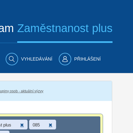
ram
Zaměstnanost plus
VYHLEDÁVÁNÍ
PŘIHLÁŠENÍ
piny osob - aktuální výzvy
t plus
085