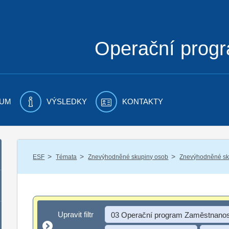
Operační prog
UM
VÝSLEDKY
KONTAKTY
/
/
/
ESF
Témata
Znevýhodněné skupiny osob
Znevýhodněné sku
Upravit filtr
Upravit filtr
03 Operační program Zaměstnanos