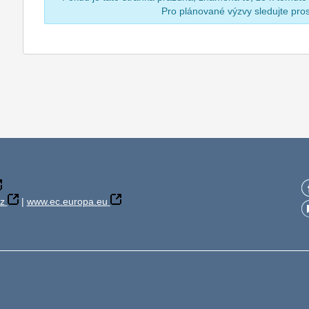
Pro plánované výzvy sledujte pr
z
|
www.ec.europa.eu