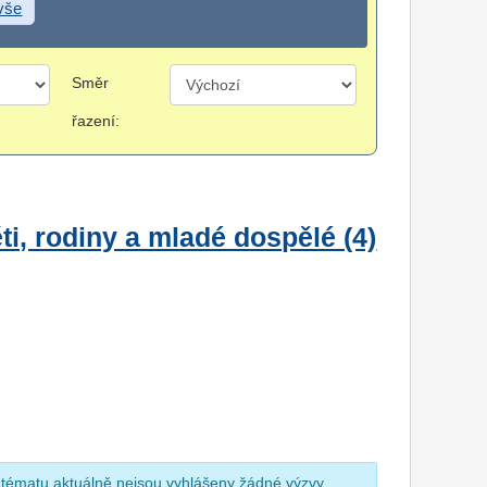
 vše
Směr
řazení:
i, rodiny a mladé dospělé (4)
 tématu aktuálně nejsou vyhlášeny žádné výzvy.