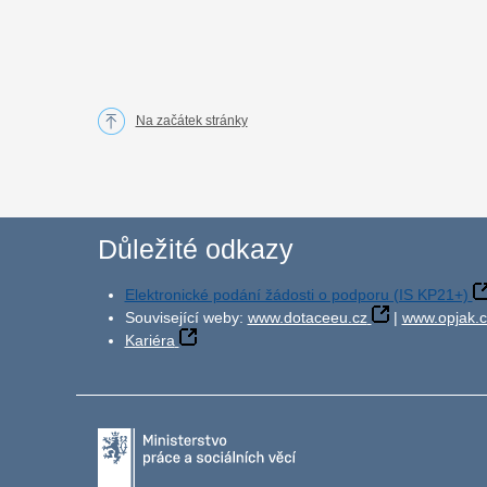
Na začátek stránky
Důležité odkazy
Elektronické podání žádosti o podporu (IS KP21+)
Související weby:
www.dotaceeu.cz
|
www.opjak.c
Kariéra