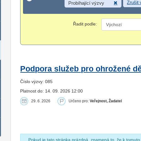
Zrušit
Probíhající výzvy
Řadit podle:
Podpora služeb pro ohrožené dět
Číslo výzvy: 085
Platnost do: 14. 09. 2026 12:00
29. 6. 2026
Určeno pro:
Veřejnost, Žadatel
Pokud je tato stránka prázdná, znamená to, že k tomuto