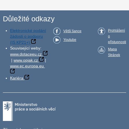
Důležité odkazy
Elektronické podání
Prohlášení
Větší šance
žádosti o podporu
o
Youtube
(IS KP21+)
přístupnosti
Související weby:
Mapa
www.dotaceeu.cz
Stránek
|
www.opjak.cz
|
www.ec.europa.eu
Kariéra