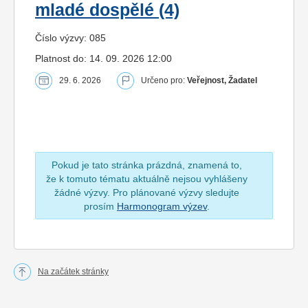
mladé dospělé (4)
Číslo výzvy: 085
Platnost do: 14. 09. 2026 12:00
29. 6. 2026
Určeno pro:
Veřejnost, Žadatel
Pokud je tato stránka prázdná, znamená to,
že k tomuto tématu aktuálně nejsou vyhlášeny
žádné výzvy. Pro plánované výzvy sledujte
prosím
Harmonogram výzev
.
Na začátek stránky