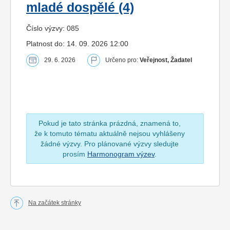
mladé dospělé (4)
Číslo výzvy: 085
Platnost do: 14. 09. 2026 12:00
29. 6. 2026
Určeno pro:
Veřejnost, Žadatel
Pokud je tato stránka prázdná, znamená to,
že k tomuto tématu aktuálně nejsou vyhlášeny
žádné výzvy. Pro plánované výzvy sledujte
prosím
Harmonogram výzev
.
Na začátek stránky