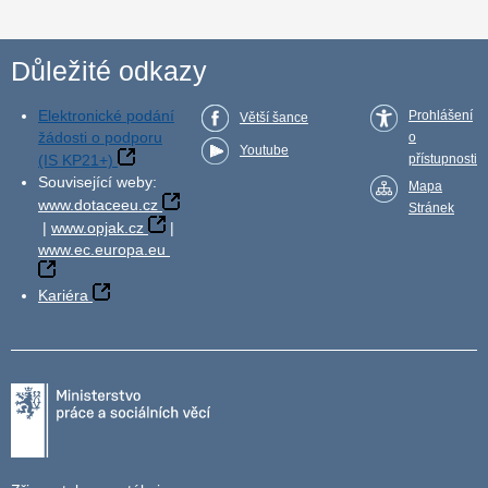
Důležité odkazy
Elektronické podání
Prohlášení
Větší šance
žádosti o podporu
o
Youtube
(IS KP21+)
přístupnosti
Související weby:
Mapa
www.dotaceeu.cz
Stránek
|
www.opjak.cz
|
www.ec.europa.eu
Kariéra