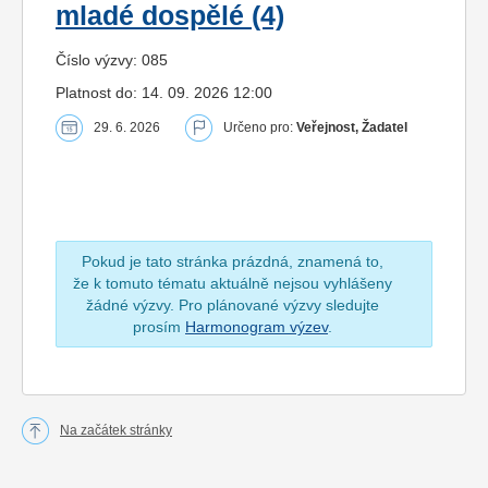
mladé dospělé (4)
Číslo výzvy: 085
Platnost do: 14. 09. 2026 12:00
29. 6. 2026
Určeno pro:
Veřejnost, Žadatel
Pokud je tato stránka prázdná, znamená to,
že k tomuto tématu aktuálně nejsou vyhlášeny
žádné výzvy. Pro plánované výzvy sledujte
prosím
Harmonogram výzev
.
Na začátek stránky