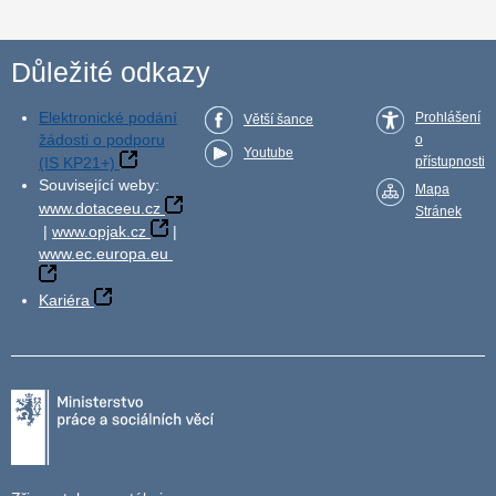
Důležité odkazy
Elektronické podání
Prohlášení
Větší šance
žádosti o podporu
o
Youtube
(IS KP21+)
přístupnosti
Související weby:
Mapa
www.dotaceeu.cz
Stránek
|
www.opjak.cz
|
www.ec.europa.eu
Kariéra