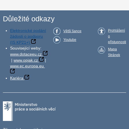
Důležité odkazy
Elektronické podání
Prohlášení
Větší šance
žádosti o podporu
o
Youtube
(IS KP21+)
přístupnosti
Související weby:
Mapa
www.dotaceeu.cz
Stránek
|
www.opjak.cz
|
www.ec.europa.eu
Kariéra