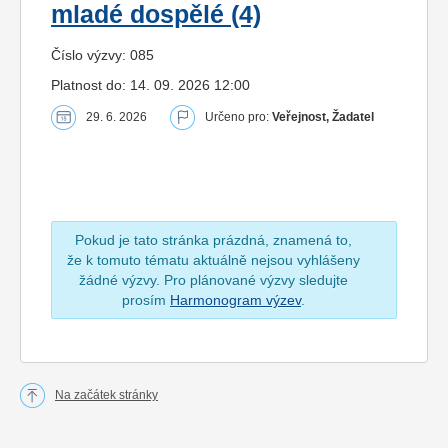
mladé dospělé (4)
Číslo výzvy: 085
Platnost do: 14. 09. 2026 12:00
29. 6. 2026
Určeno pro:
Veřejnost, Žadatel
Pokud je tato stránka prázdná, znamená to,
že k tomuto tématu aktuálně nejsou vyhlášeny
žádné výzvy. Pro plánované výzvy sledujte
prosím
Harmonogram výzev
.
Na začátek stránky