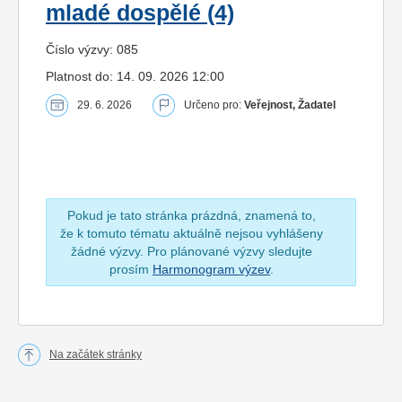
mladé dospělé (4)
Číslo výzvy: 085
Platnost do: 14. 09. 2026 12:00
29. 6. 2026
Určeno pro:
Veřejnost, Žadatel
Pokud je tato stránka prázdná, znamená to,
že k tomuto tématu aktuálně nejsou vyhlášeny
žádné výzvy. Pro plánované výzvy sledujte
prosím
Harmonogram výzev
.
Na začátek stránky