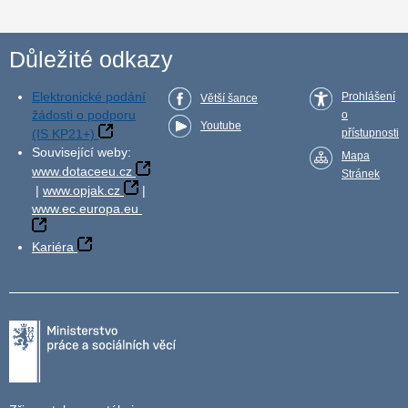
Důležité odkazy
Elektronické podání
Prohlášení
Větší šance
žádosti o podporu
o
Youtube
(IS KP21+)
přístupnosti
Související weby:
Mapa
www.dotaceeu.cz
Stránek
|
www.opjak.cz
|
www.ec.europa.eu
Kariéra