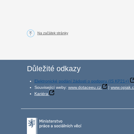
Na začátek stránky
Důležité odkazy
Elektronické podání žádosti o podporu (IS KP21+)
Související weby:
www.dotaceeu.cz
|
www.opjak.c
Kariéra