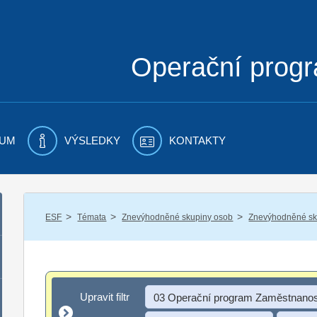
Operační prog
UM
VÝSLEDKY
KONTAKTY
/
/
/
ESF
Témata
Znevýhodněné skupiny osob
Znevýhodněné sku
Upravit filtr
Upravit filtr
03 Operační program Zaměstnanos