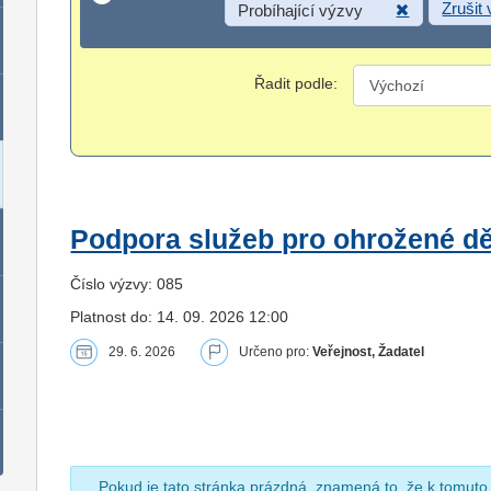
Zrušit
Probíhající výzvy
Řadit podle:
Podpora služeb pro ohrožené dět
Číslo výzvy: 085
Platnost do: 14. 09. 2026 12:00
29. 6. 2026
Určeno pro:
Veřejnost, Žadatel
Pokud je tato stránka prázdná, znamená to, že k tomuto