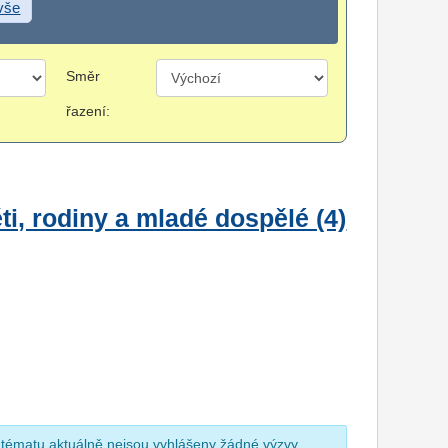
 vše
Směr
řazení:
i, rodiny a mladé dospělé (4)
 tématu aktuálně nejsou vyhlášeny žádné výzvy.