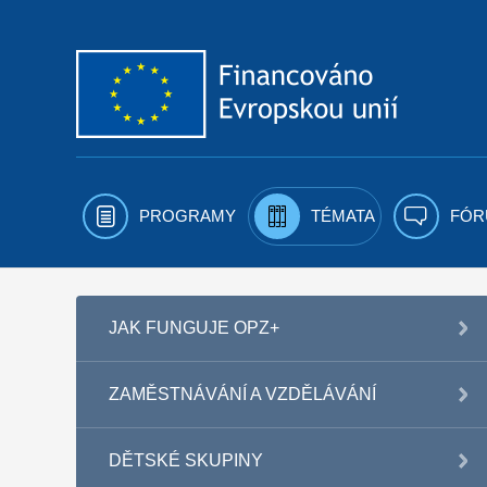
Přejít k obsahu
PROGRAMY
TÉMATA
FÓR
JAK FUNGUJE OPZ+
ZAMĚSTNÁVÁNÍ A VZDĚLÁVÁNÍ
DĚTSKÉ SKUPINY