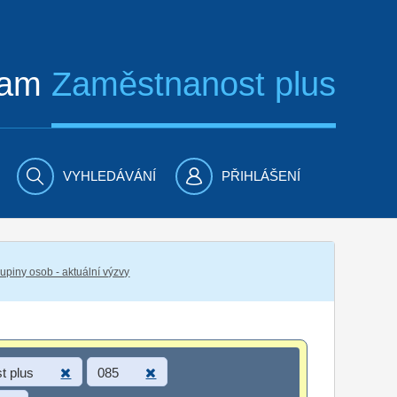
ram
Zaměstnanost plus
VYHLEDÁVÁNÍ
PŘIHLÁŠENÍ
piny osob - aktuální výzvy
t plus
085