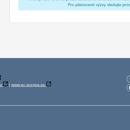
Pro plánované výzvy sledujte pr
z
|
www.ec.europa.eu