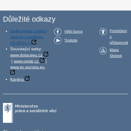
Důležité odkazy
Elektronické podání
Prohlášení
Větší šance
žádosti o podporu
o
Youtube
(IS KP21+)
přístupnosti
Související weby:
Mapa
www.dotaceeu.cz
Stránek
|
www.opjak.cz
|
www.ec.europa.eu
Kariéra