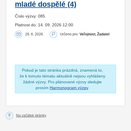
mladé dospělé (4)
Číslo výzvy: 085
Platnost do: 14. 09. 2026 12:00
29. 6. 2026
Určeno pro:
Veřejnost, Žadatel
Pokud je tato stránka prázdná, znamená to,
že k tomuto tématu aktuálně nejsou vyhlášeny
žádné výzvy. Pro plánované výzvy sledujte
prosím
Harmonogram výzev
.
Na začátek stránky