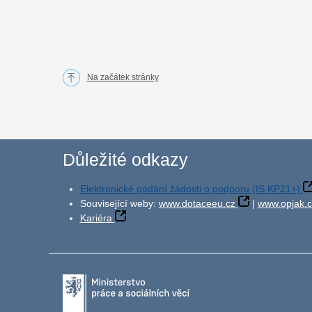
Na začátek stránky
Důležité odkazy
Elektronické podání žádosti o podporu (IS KP21+)
Související weby:
www.dotaceeu.cz
|
www.opjak.c
Kariéra