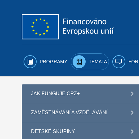
Přejít k obsahu
PROGRAMY
TÉMATA
FÓR
JAK FUNGUJE OPZ+
ZAMĚSTNÁVÁNÍ A VZDĚLÁVÁNÍ
DĚTSKÉ SKUPINY