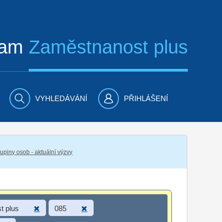
ram
Zaměstnanost plus
VYHLEDÁVÁNÍ
PŘIHLÁŠENÍ
piny osob - aktuální výzvy
t plus
085