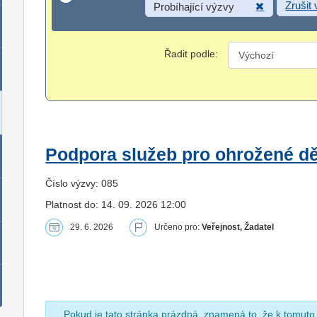
Zrušit
Probíhající výzvy
Řadit podle:
Podpora služeb pro ohrožené dět
Číslo výzvy: 085
Platnost do: 14. 09. 2026 12:00
29. 6. 2026
Určeno pro:
Veřejnost, Žadatel
Pokud je tato stránka prázdná, znamená to, že k tomuto