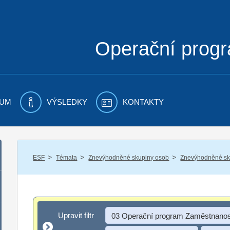
Operační prog
UM
VÝSLEDKY
KONTAKTY
/
/
/
ESF
Témata
Znevýhodněné skupiny osob
Znevýhodněné sku
Upravit filtr
Upravit filtr
03 Operační program Zaměstnanos