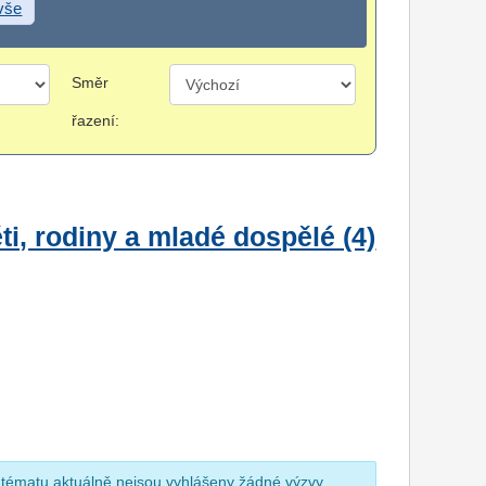
 vše
Směr
řazení:
i, rodiny a mladé dospělé (4)
 tématu aktuálně nejsou vyhlášeny žádné výzvy.