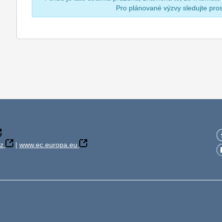
Pro plánované výzvy sledujte pr
z
|
www.ec.europa.eu