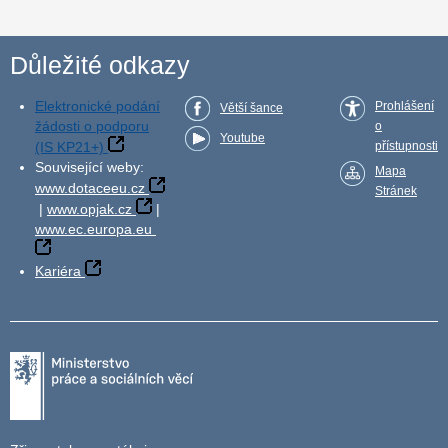
Důležité odkazy
Elektronické podání
Prohlášení
Větší šance
žádosti o podporu
o
Youtube
(IS KP21+)
přístupnosti
Související weby:
Mapa
www.dotaceeu.cz
Stránek
|
www.opjak.cz
|
www.ec.europa.eu
Kariéra