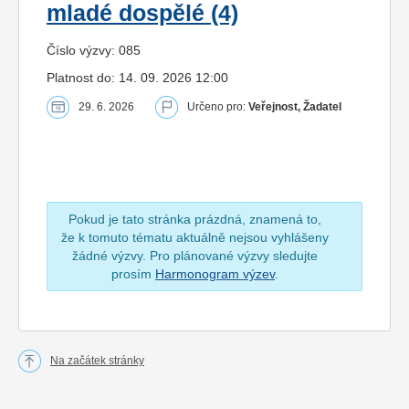
mladé dospělé (4)
Číslo výzvy: 085
Platnost do: 14. 09. 2026 12:00
29. 6. 2026
Určeno pro:
Veřejnost, Žadatel
Pokud je tato stránka prázdná, znamená to,
že k tomuto tématu aktuálně nejsou vyhlášeny
žádné výzvy. Pro plánované výzvy sledujte
prosím
Harmonogram výzev
.
Na začátek stránky