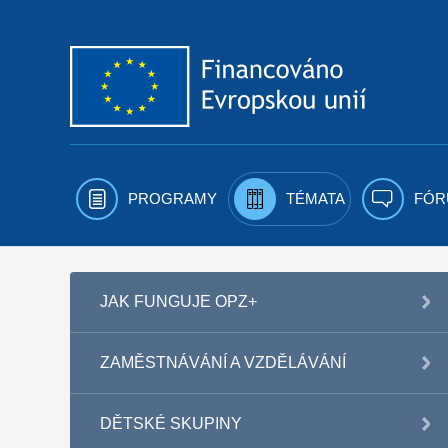
Přejít k obsahu
PROGRAMY
TÉMATA
FÓR
JAK FUNGUJE OPZ+
ZAMĚSTNÁVÁNÍ A VZDĚLÁVÁNÍ
DĚTSKÉ SKUPINY