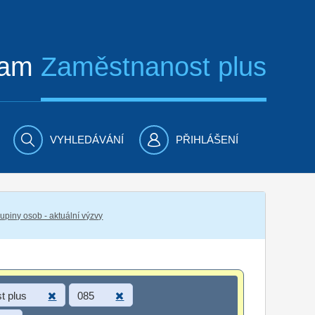
ram
Zaměstnanost plus
VYHLEDÁVÁNÍ
PŘIHLÁŠENÍ
piny osob - aktuální výzvy
t plus
085