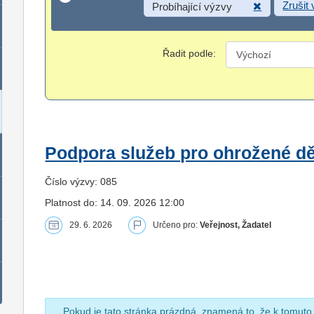
Zrušit
Probíhající výzvy
Řadit podle:
Podpora služeb pro ohrožené dět
Číslo výzvy: 085
Platnost do: 14. 09. 2026 12:00
29. 6. 2026
Určeno pro:
Veřejnost, Žadatel
Pokud je tato stránka prázdná, znamená to, že k tomuto