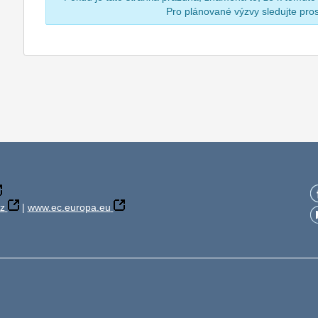
Pro plánované výzvy sledujte pr
z
|
www.ec.europa.eu