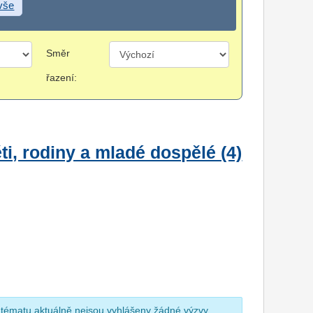
 vše
Směr
řazení:
i, rodiny a mladé dospělé (4)
 tématu aktuálně nejsou vyhlášeny žádné výzvy.