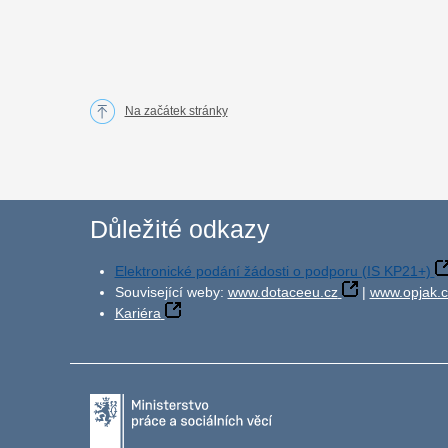
Na začátek stránky
Důležité odkazy
Elektronické podání žádosti o podporu (IS KP21+)
Související weby:
www.dotaceeu.cz
|
www.opjak.c
Kariéra