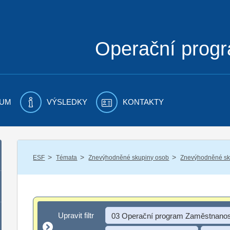
Operační prog
UM
VÝSLEDKY
KONTAKTY
/
/
/
ESF
Témata
Znevýhodněné skupiny osob
Znevýhodněné sku
Upravit filtr
Upravit filtr
03 Operační program Zaměstnanos