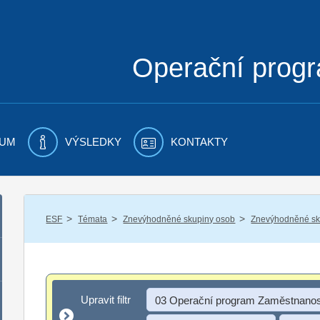
Operační prog
UM
VÝSLEDKY
KONTAKTY
/
/
/
ESF
Témata
Znevýhodněné skupiny osob
Znevýhodněné sku
Upravit filtr
Upravit filtr
03 Operační program Zaměstnanos