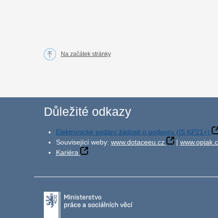
Na začátek stránky
Důležité odkazy
Elektronické podání žádosti o podporu (IS KP21+)
Související weby:
www.dotaceeu.cz
|
www.opjak.c
Kariéra