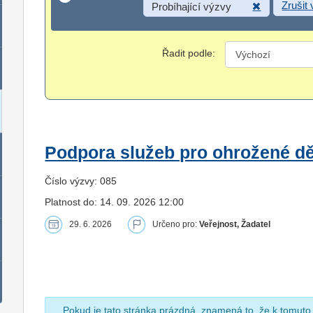
Zrušit
Probíhající výzvy
Řadit podle:
Podpora služeb pro ohrožené dět
Číslo výzvy: 085
Platnost do: 14. 09. 2026 12:00
29. 6. 2026
Určeno pro:
Veřejnost, Žadatel
Pokud je tato stránka prázdná, znamená to, že k tomuto