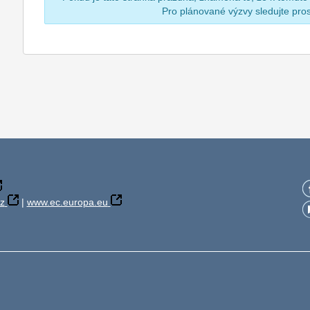
Pro plánované výzvy sledujte pr
z
|
www.ec.europa.eu