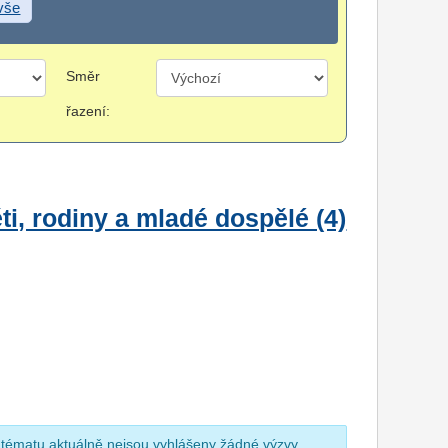
 vše
Směr
řazení:
i, rodiny a mladé dospělé (4)
 tématu aktuálně nejsou vyhlášeny žádné výzvy.