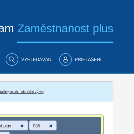
ram
Zaměstnanost plus
VYHLEDÁVÁNÍ
PŘIHLÁŠENÍ
piny osob - aktuální výzvy
t plus
085