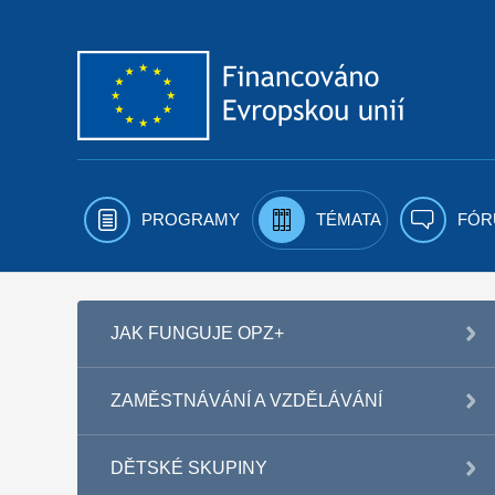
Přejít k obsahu
PROGRAMY
TÉMATA
FÓR
JAK FUNGUJE OPZ+
ZAMĚSTNÁVÁNÍ A VZDĚLÁVÁNÍ
DĚTSKÉ SKUPINY