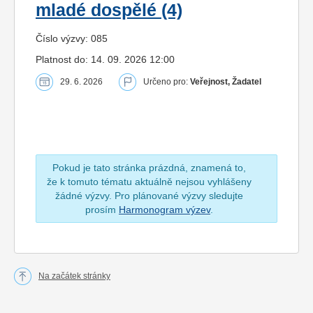
mladé dospělé (4)
Číslo výzvy: 085
Platnost do: 14. 09. 2026 12:00
29. 6. 2026
Určeno pro:
Veřejnost, Žadatel
Pokud je tato stránka prázdná, znamená to,
že k tomuto tématu aktuálně nejsou vyhlášeny
žádné výzvy. Pro plánované výzvy sledujte
prosím
Harmonogram výzev
.
Na začátek stránky