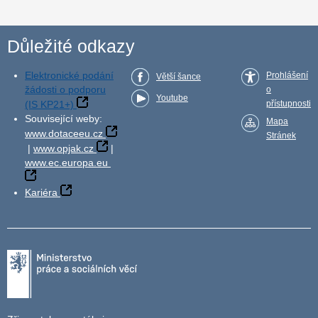
Důležité odkazy
Elektronické podání
Prohlášení
Větší šance
žádosti o podporu
o
Youtube
(IS KP21+)
přístupnosti
Související weby:
Mapa
www.dotaceeu.cz
Stránek
|
www.opjak.cz
|
www.ec.europa.eu
Kariéra