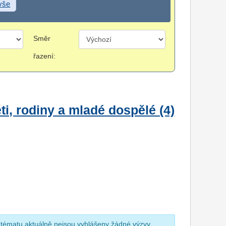
 vše
Směr
řazení:
i, rodiny a mladé dospělé (4)
 tématu aktuálně nejsou vyhlášeny žádné výzvy.