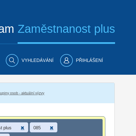
ram
Zaměstnanost plus
VYHLEDÁVÁNÍ
PŘIHLÁŠENÍ
piny osob - aktuální výzvy
t plus
085