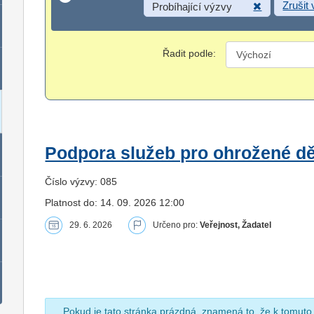
Zrušit
Probíhající výzvy
Řadit podle:
Podpora služeb pro ohrožené dět
Číslo výzvy: 085
Platnost do: 14. 09. 2026 12:00
29. 6. 2026
Určeno pro:
Veřejnost, Žadatel
Pokud je tato stránka prázdná, znamená to, že k tomuto