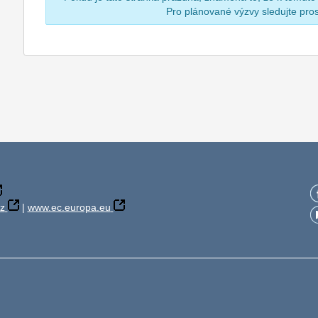
Pro plánované výzvy sledujte pr
z
|
www.ec.europa.eu