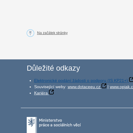
Na začátek stránky
Důležité odkazy
Elektronické podání žádosti o podporu (IS KP21+)
Související weby:
www.dotaceeu.cz
|
www.opjak.c
Kariéra