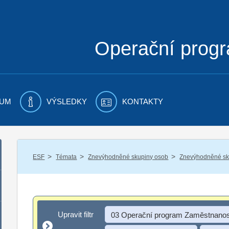
Operační prog
UM
VÝSLEDKY
KONTAKTY
/
/
/
ESF
Témata
Znevýhodněné skupiny osob
Znevýhodněné sku
Upravit filtr
Upravit filtr
03 Operační program Zaměstnanos