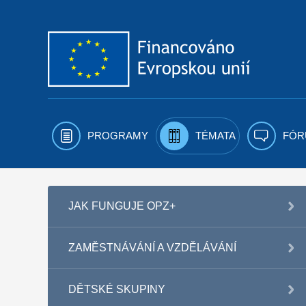
Přejít k obsahu
PROGRAMY
TÉMATA
FÓR
JAK FUNGUJE OPZ+
ZAMĚSTNÁVÁNÍ A VZDĚLÁVÁNÍ
DĚTSKÉ SKUPINY