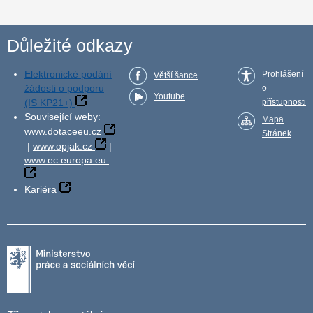
Důležité odkazy
Elektronické podání
Prohlášení
Větší šance
žádosti o podporu
o
Youtube
(IS KP21+)
přístupnosti
Související weby:
Mapa
www.dotaceeu.cz
Stránek
|
www.opjak.cz
|
www.ec.europa.eu
Kariéra