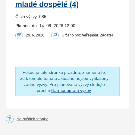
mladé dospělé (4)
Číslo výzvy: 085
Platnost do: 14. 09. 2026 12:00
29. 6. 2026
Určeno pro:
Veřejnost, Žadatel
Pokud je tato stránka prázdná, znamená to,
že k tomuto tématu aktuálně nejsou vyhlášeny
žádné výzvy. Pro plánované výzvy sledujte
prosím
Harmonogram výzev
.
Na začátek stránky